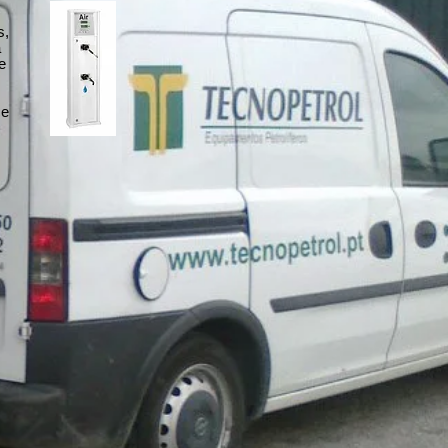
s,
a
e
ce