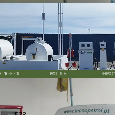
alações Petrolíferas - Projeto M
TECNOPETROL
PRODUTOS
SERVIÇO
FRP