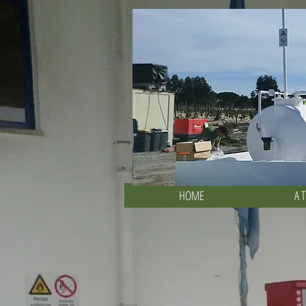
Inst
HOME
A 